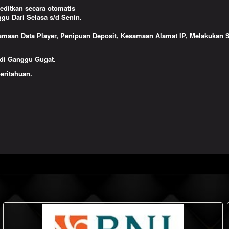
reditkan secara otomatis
gu Dari Selasa s/d Senin.
samaan Data Player, Penipuan Deposit, Kesamaan Alamat IP, Melakukan S
 di Ganggu Gugat.
eritahuan.