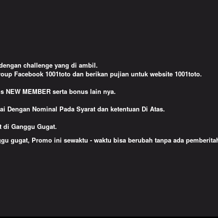
 dengan challenge yang di ambil.
oup Facebook 1001toto dan berikan pujian untuk website 1001toto.
nus NEW MEMBER serta bonus lain nya.
ai Dengan Nominal Pada Syarat dan ketentuan Di Atas.
at di Ganggu Gugat.
nggu gugat, Promo ini sewaktu - waktu bisa berubah tanpa ada pemberita