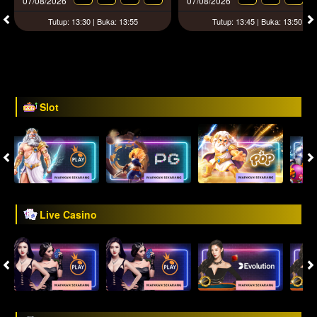
07/08/2026
07/08/2026
Tutup: 13:30 | Buka: 13:55
Tutup: 13:45 | Buka: 13:50
Slot
Live Casino