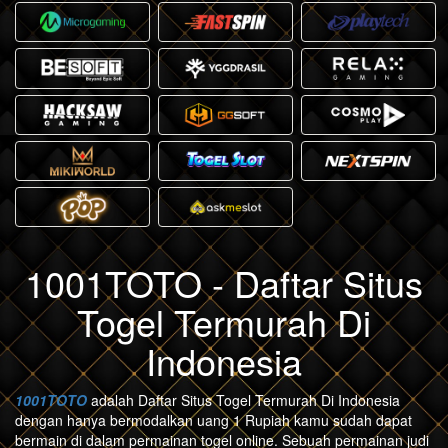
1001TOTO - Daftar Situs
Togel Termurah Di
Indonesia
1001TOTO
adalah Daftar Situs Togel Termurah Di Indonesia
dengan hanya bermodalkan uang 1 Rupiah kamu sudah dapat
bermain di dalam permainan togel online. Sebuah permainan judi