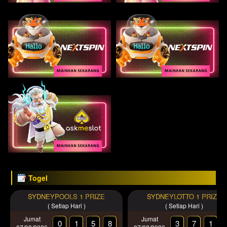
Togel
SYDNEYPOOLS 1 PRIZE
SYDNEYLOTTO 1 PRIZE
( Setiap Hari )
( Setiap Hari )
Jumat
Jumat
0
1
5
8
3
7
1