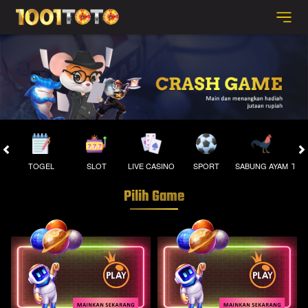
TOGEL
SLOT
LIVE CASINO
SPORT
SABUNG AYAM
TEM
Pilih Game